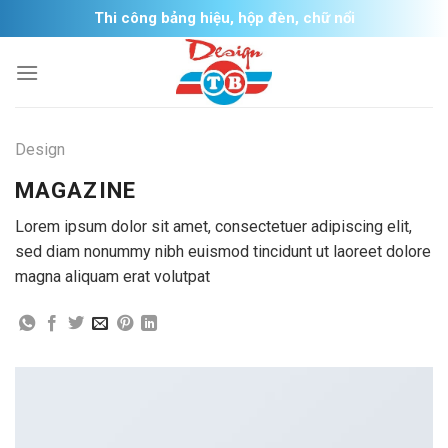
Skip
Thi công bảng hiệu, hộp đèn, chữ nổi
to
content
Design
MAGAZINE
Lorem ipsum dolor sit amet, consectetuer adipiscing elit,
sed diam nonummy nibh euismod tincidunt ut laoreet dolore
magna aliquam erat volutpat