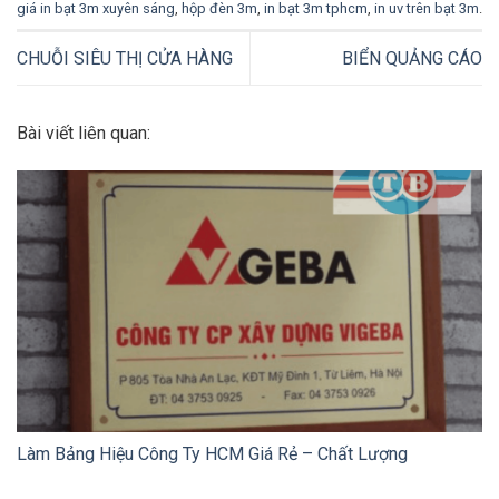
giá in bạt 3m xuyên sáng
,
hộp đèn 3m
,
in bạt 3m tphcm
,
in uv trên bạt 3m
.
CHUỖI SIÊU THỊ CỬA HÀNG
BIỂN QUẢNG CÁO
Bài viết liên quan:
Làm Bảng Hiệu Công Ty HCM Giá Rẻ – Chất Lượng