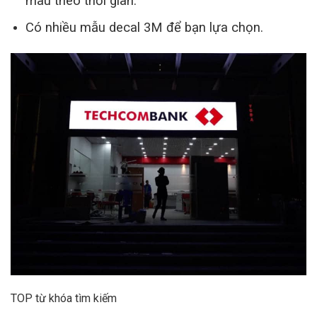
màu theo thời gian.
Có nhiều mẫu decal 3M để bạn lựa chọn.
TOP từ khóa tìm kiếm