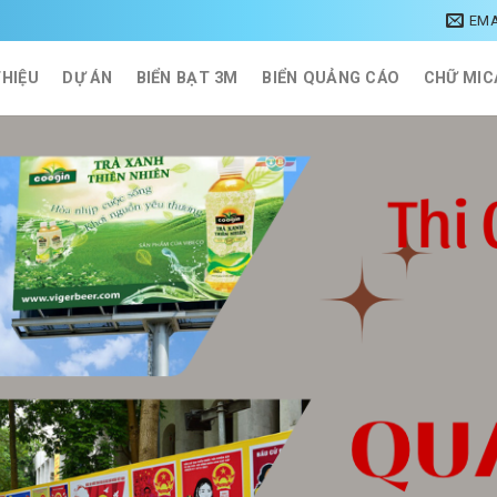
EMA
THIỆU
DỰ ÁN
BIỂN BẠT 3M
BIỂN QUẢNG CÁO
CHỮ MIC