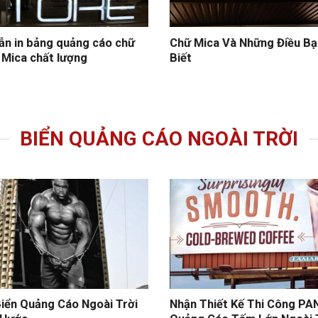
ẫn in bảng quảng cáo chữ
Chữ Mica Và Những Điều B
 Mica chất lượng
Biết
BIỂN QUẢNG CÁO NGOÀI TRỜI
iển Quảng Cáo Ngoài Trời
Nhận Thiết Kế Thi Công PA