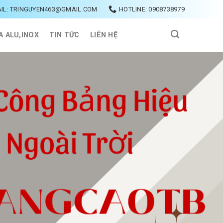
IL: TRINGUYEN463@GMAIL.COM
HOTLINE: 0908738979
A ALU,INOX
TIN TỨC
LIÊN HỆ