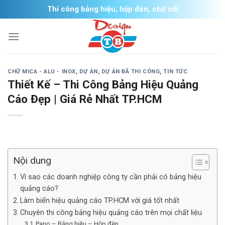
Skip
Thi công bảng hiệu, hộp đèn, chữ nổi
to
content
CHỮ MICA - ALU - INOX
,
DỰ ÁN
,
DỰ ÁN ĐÃ THI CÔNG
,
TIN TỨC
Thiết Kế – Thi Công Bảng Hiệu Quảng
Cáo Đẹp | Giá Rẻ Nhất TP.HCM
Nội dung
Vì sao các doanh nghiệp công ty cần phải có bảng hiệu
quảng cáo?
Làm biển hiệu quảng cáo TP.HCM với giá tốt nhất
Chuyên thi công bảng hiệu quảng cáo trên mọi chất liệu
Pano – Bảng hiệu – Hộp đèn