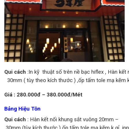
Qui cách
:In kỹ thuật số trên nề bạc hiflex , Hàn k
30mm ( tùy theo kích thước ) ,ốp tấm tole mạ kẽm k
Giá : 280.000đ – 380.000đ/Mét
Bảng Hiệu Tôn
Qui cách
: Hàn kết nối khung sắt vuông 20mm –
30mm (tùy kích thước ) ốp tấm tole mạ kẽm k gỉ, inph