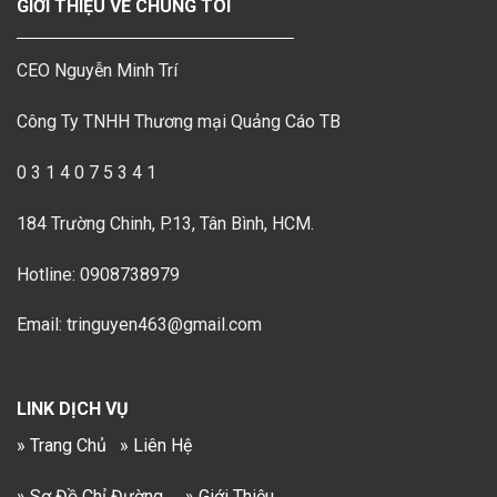
GIỚI THIỆU VỀ CHÚNG TÔI
CEO Nguyễn Minh Trí
Công Ty TNHH Thương mại Quảng Cáo TB
0 3 1 4 0 7 5 3 4 1
184 Trường Chinh, P.13, Tân Bình, HCM.
Hotline: 0908738979
Email: tringuyen463@gmail.com
LINK DỊCH VỤ
» Trang Chủ
» Liên Hệ
» Sơ Đồ Chỉ Đường
» Giới Thiệu