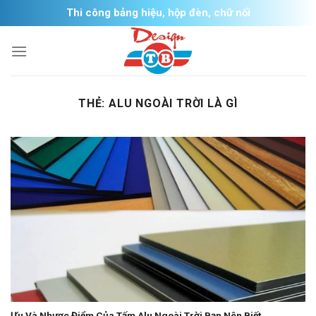
Skip
Thi công bảng hiệu, hộp đèn, chữ nổi
to
content
THẺ:
ALU NGOÀI TRỜI LÀ GÌ
Ưu Và Nhược Điểm Của Tấm Alu Ngoài Trời Bạn Nên Biết