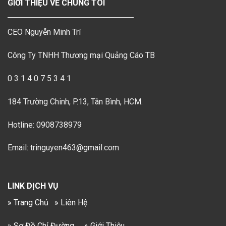
GIỚI THIỆU VỀ CHÚNG TÔI
CEO Nguyễn Minh Trí
Công Ty TNHH Thương mại Quảng Cáo TB
0 3 1 4 0 7 5 3 4 1
184 Trường Chinh, P.13, Tân Bình, HCM.
Hotline: 0908738979
Email: tringuyen463@gmail.com
LINK DỊCH VỤ
» Trang Chủ
» Liên Hệ
» Sơ Đồ Chỉ Đường
» Giới Thiệu