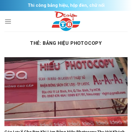
Skip
Thi công bảng hiệu, hộp đèn, chữ nổi
to
content
THẺ:
BẢNG HIỆU PHOTOCOPY
Các Lưu Ý Cho Bạn Khi Làm Bảng Hiệu Photocopy Thu Hút Khách