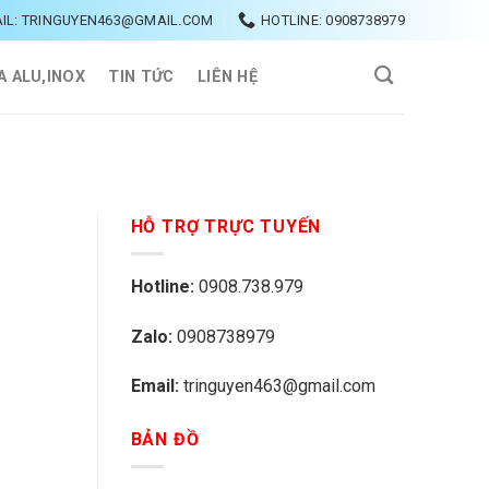
IL: TRINGUYEN463@GMAIL.COM
HOTLINE: 0908738979
A ALU,INOX
TIN TỨC
LIÊN HỆ
HỖ TRỢ TRỰC TUYẾN
Hotline:
0908.738.979
Zalo:
0908738979
Email:
tringuyen463@gmail.com
BẢN ĐỒ