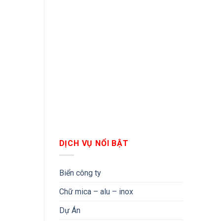
DỊCH VỤ NỔI BẬT
Biển công ty
Chữ mica – alu – inox
Dự Án