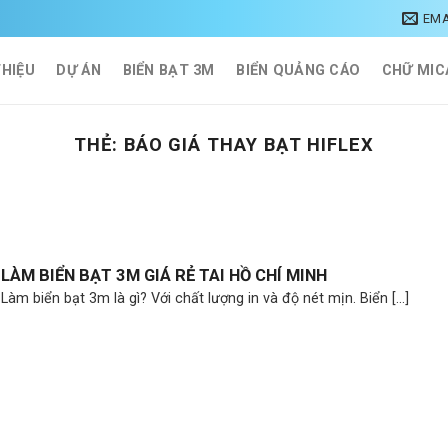
EMA
THIỆU
DỰ ÁN
BIỂN BẠT 3M
BIỂN QUẢNG CÁO
CHỮ MIC
THẺ:
BÁO GIÁ THAY BẠT HIFLEX
LÀM BIỂN BẠT 3M GIÁ RẺ TAI HỒ CHÍ MINH
Làm biển bạt 3m là gì? Với chất lượng in và độ nét mịn. Biển [...]