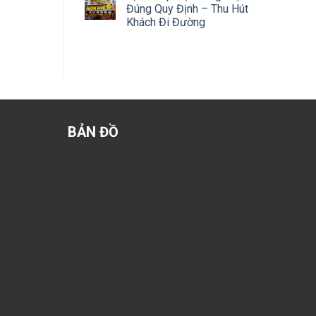
Đúng Quy Định – Thu Hút
Khách Đi Đường
BẢN ĐỒ