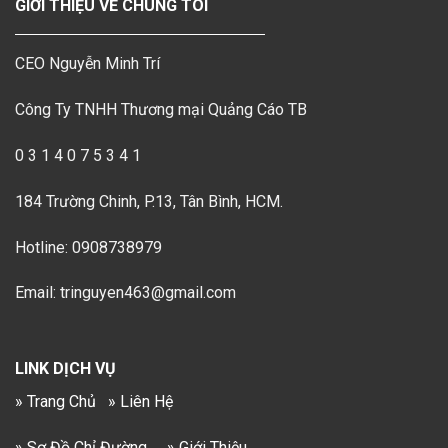
GIỚI THIỆU VỀ CHÚNG TÔI
CEO Nguyễn Minh Trí
Công Ty TNHH Thương mại Quảng Cáo TB
0 3 1 4 0 7 5 3 4 1
184 Trường Chinh, P.13, Tân Bình, HCM.
Hotline: 0908738979
Email: tringuyen463@gmail.com
LINK DỊCH VỤ
» Trang Chủ
» Liên Hệ
» Sơ Đồ Chỉ Đường
» Giới Thiệu