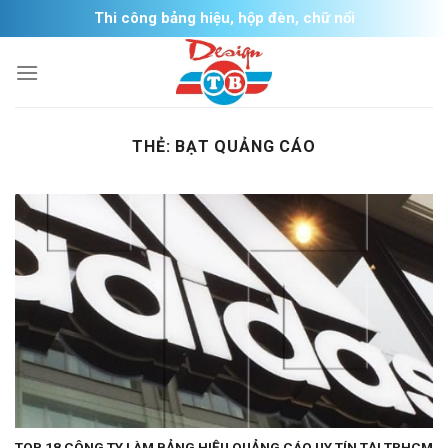
Skip
Thi công bảng hiệu, hộp đèn, chữ nổi
to
content
THẺ:
BẠT QUẢNG CÁO
TOP 18 CÔNG TY LÀM BẢNG HIỆU QUẢNG CÁO UY TÍN TẠI TPHCM