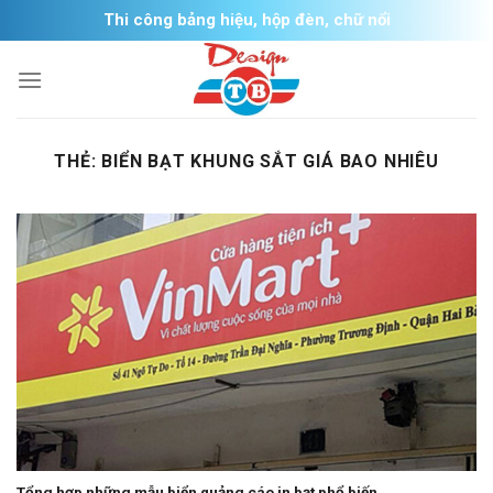
Skip
Thi công bảng hiệu, hộp đèn, chữ nổi
to
content
THẺ:
BIỂN BẠT KHUNG SẮT GIÁ BAO NHIÊU
Tổng hợp những mẫu biển quảng cáo in bạt phổ biến