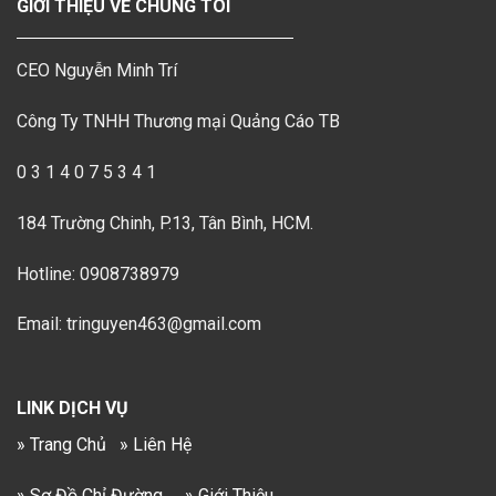
GIỚI THIỆU VỀ CHÚNG TÔI
CEO Nguyễn Minh Trí
Công Ty TNHH Thương mại Quảng Cáo TB
0 3 1 4 0 7 5 3 4 1
184 Trường Chinh, P.13, Tân Bình, HCM.
Hotline: 0908738979
Email: tringuyen463@gmail.com
LINK DỊCH VỤ
» Trang Chủ
» Liên Hệ
» Sơ Đồ Chỉ Đường
» Giới Thiệu