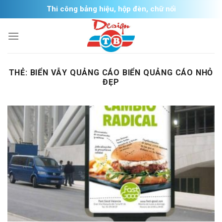
Skip
Thi công bảng hiệu, hộp đèn, chữ nổi
to
content
THẺ:
BIỂN VẪY QUẢNG CÁO BIỂN QUẢNG CÁO NHỎ
ĐẸP