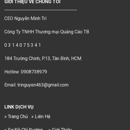
GIỚI THIỆU VỀ CHÚNG TÔI
CEO Nguyễn Minh Trí
Công Ty TNHH Thương mại Quảng Cáo TB
0 3 1 4 0 7 5 3 4 1
184 Trường Chinh, P.13, Tân Bình, HCM.
Hotline: 0908738979
Email: tringuyen463@gmail.com
LINK DỊCH VỤ
» Trang Chủ
» Liên Hệ
» Sơ Đồ Chỉ Đường
» Giới Thiệu