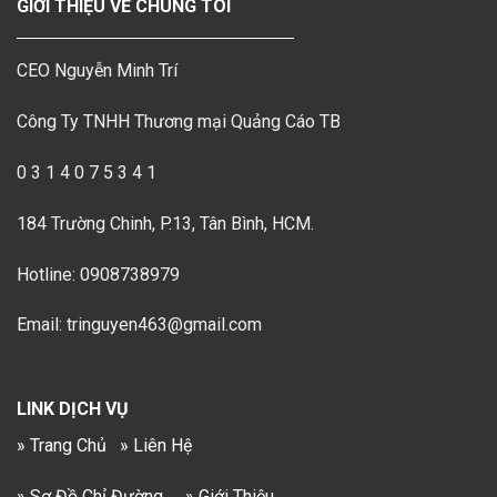
GIỚI THIỆU VỀ CHÚNG TÔI
CEO Nguyễn Minh Trí
Công Ty TNHH Thương mại Quảng Cáo TB
0 3 1 4 0 7 5 3 4 1
184 Trường Chinh, P.13, Tân Bình, HCM.
Hotline: 0908738979
Email: tringuyen463@gmail.com
LINK DỊCH VỤ
» Trang Chủ
» Liên Hệ
» Sơ Đồ Chỉ Đường
» Giới Thiệu