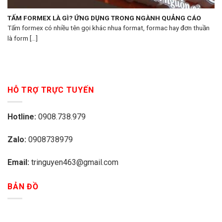
TẤM FORMEX LÀ GÌ? ỨNG DỤNG TRONG NGÀNH QUẢNG CÁO
Tấm formex có nhiều tên gọi khác nhua format, formac hay đơn thuần
là form [...]
HỖ TRỢ TRỰC TUYẾN
Hotline:
0908.738.979
Zalo:
0908738979
Email:
tringuyen463@gmail.com
BẢN ĐỒ