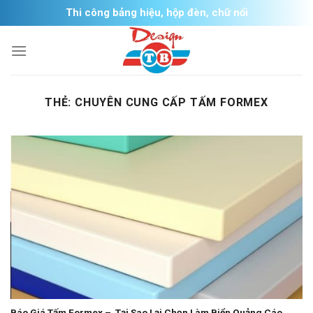
Skip
Thi công bảng hiệu, hộp đèn, chữ nổi
to
content
THẺ:
CHUYÊN CUNG CẤP TẤM FORMEX
Báo Giá Tấm Formex – Tại Sao Lại Chọn Làm Biển Quảng Cáo