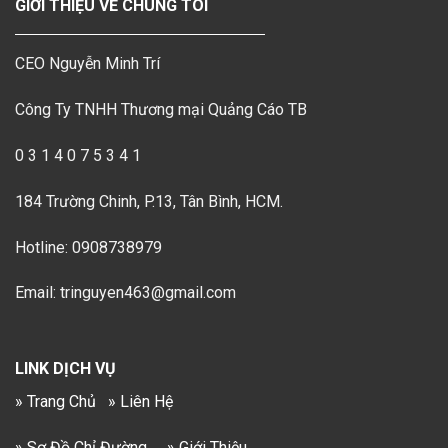
GIỚI THIỆU VỀ CHÚNG TÔI
CEO Nguyễn Minh Trí
Công Ty TNHH Thương mại Quảng Cáo TB
0 3 1 4 0 7 5 3 4 1
184 Trường Chinh, P.13, Tân Bình, HCM.
Hotline: 0908738979
Email: tringuyen463@gmail.com
LINK DỊCH VỤ
» Trang Chủ
» Liên Hệ
» Sơ Đồ Chỉ Đường
» Giới Thiệu