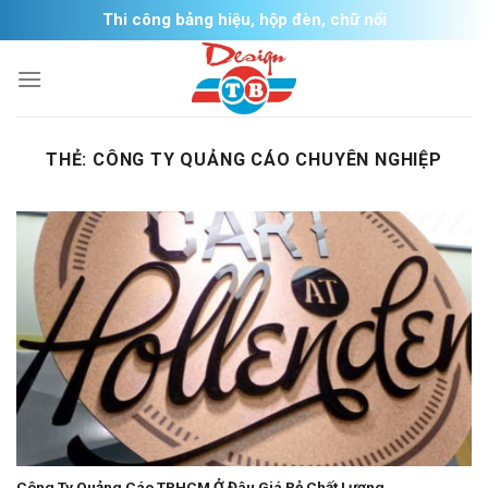
Skip
Thi công bảng hiệu, hộp đèn, chữ nổi
to
content
THẺ:
CÔNG TY QUẢNG CÁO CHUYÊN NGHIỆP
Công Ty Quảng Cáo TPHCM Ở Đâu Giá Rẻ Chất Lượng