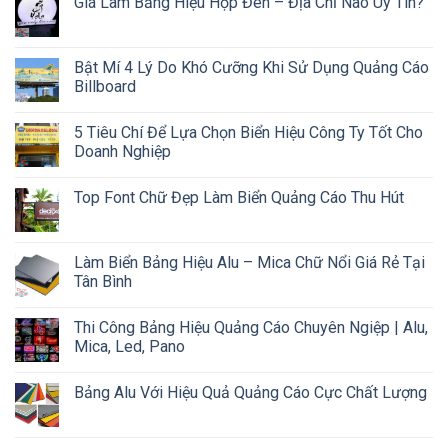
Giá Làm Bảng Hiệu Hộp Đèn – Địa Chỉ Nào Uy Tín?
Bật Mí 4 Lý Do Khó Cưỡng Khi Sử Dụng Quảng Cáo
Billboard
5 Tiêu Chí Để Lựa Chọn Biển Hiệu Công Ty Tốt Cho
Doanh Nghiệp
Top Font Chữ Đẹp Làm Biển Quảng Cáo Thu Hút
Làm Biển Bảng Hiệu Alu – Mica Chữ Nổi Giá Rẻ Tại
Tân Bình
Thi Công Bảng Hiệu Quảng Cáo Chuyên Ngiệp | Alu,
Mica, Led, Pano
Bảng Alu Với Hiệu Quả Quảng Cáo Cực Chất Lượng