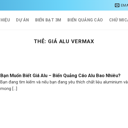
EMA
THIỆU
DỰ ÁN
BIỂN BẠT 3M
BIỂN QUẢNG CÁO
CHỮ MIC
THẺ:
GIÁ ALU VERMAX
Bạn Muốn Biết Giá Alu – Biển Quảng Cáo Alu Bao Nhiêu?
Bạn đang tìm kiếm và nếu bạn đang yêu thích chất liệu aluminium và
mong [...]