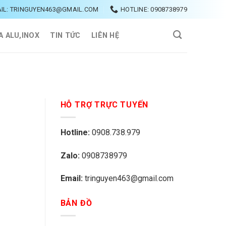
IL: TRINGUYEN463@GMAIL.COM
HOTLINE: 0908738979
A ALU,INOX
TIN TỨC
LIÊN HỆ
HỖ TRỢ TRỰC TUYẾN
Hotline:
0908.738.979
Zalo:
0908738979
Email:
tringuyen463@gmail.com
BẢN ĐỒ