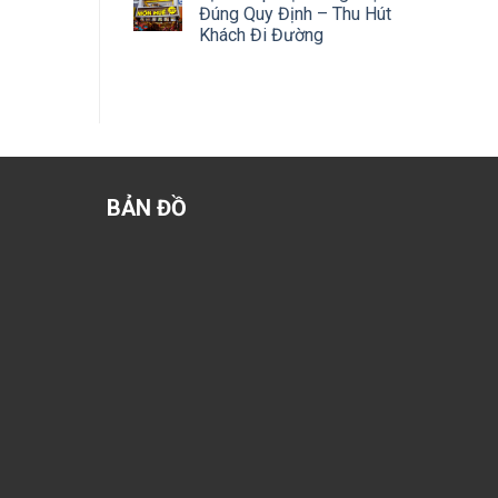
Đúng Quy Định – Thu Hút
Khách Đi Đường
BẢN ĐỒ