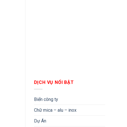
DỊCH VỤ NỔI BẬT
Biển công ty
Chữ mica – alu – inox
Dự Án