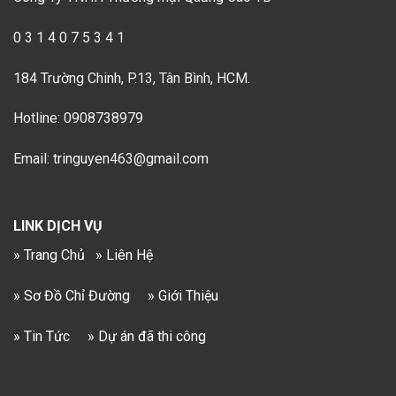
0 3 1 4 0 7 5 3 4 1
184 Trường Chinh, P.13, Tân Bình, HCM.
Hotline: 0908738979
Email: tringuyen463@gmail.com
LINK DỊCH VỤ
» Trang Chủ
» Liên Hệ
» Sơ Đồ Chỉ Đường
» Giới Thiệu
» Tin Tức
» Dự án đã thi công