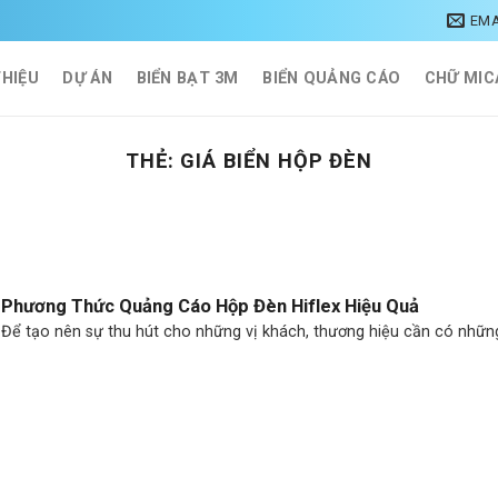
EMA
THIỆU
DỰ ÁN
BIỂN BẠT 3M
BIỂN QUẢNG CÁO
CHỮ MIC
THẺ:
GIÁ BIỂN HỘP ĐÈN
Phương Thức Quảng Cáo Hộp Đèn Hiflex Hiệu Quả
Để tạo nên sự thu hút cho những vị khách, thương hiệu cần có những [