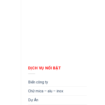
DỊCH VỤ NỔI BẬT
Biển công ty
Chữ mica – alu – inox
Dự Án