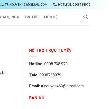
IL: TRINGUYEN463@GMAIL.COM
HOTLINE: 0908738979
A ALU,INOX
TIN TỨC
LIÊN HỆ
HỖ TRỢ TRỰC TUYẾN
Hotline:
0908.738.979
...]
Zalo:
0908738979
Email:
tringuyen463@gmail.com
BẢN ĐỒ