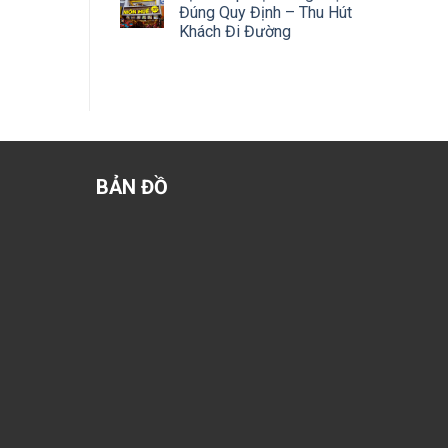
Đúng Quy Định – Thu Hút
Khách Đi Đường
BẢN ĐỒ