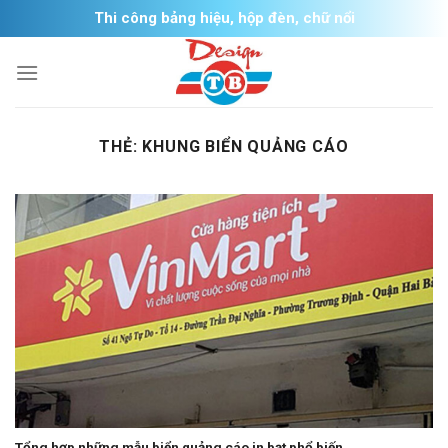
Skip
Thi công bảng hiệu, hộp đèn, chữ nổi
to
content
THẺ:
KHUNG BIỂN QUẢNG CÁO
Tổng hợp những mẫu biển quảng cáo in bạt phổ biến