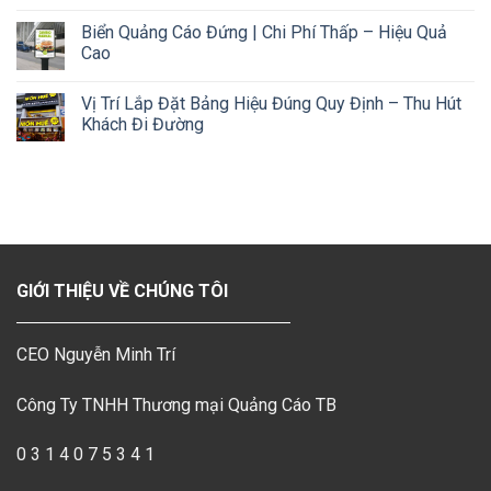
Biển Quảng Cáo Đứng | Chi Phí Thấp – Hiệu Quả
Cao
Vị Trí Lắp Đặt Bảng Hiệu Đúng Quy Định – Thu Hút
Khách Đi Đường
GIỚI THIỆU VỀ CHÚNG TÔI
CEO Nguyễn Minh Trí
Công Ty TNHH Thương mại Quảng Cáo TB
0 3 1 4 0 7 5 3 4 1