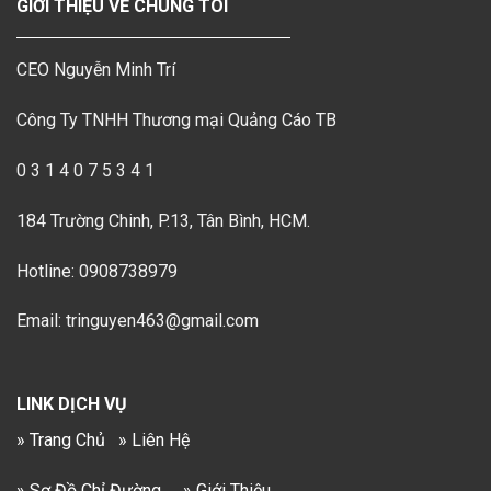
GIỚI THIỆU VỀ CHÚNG TÔI
CEO Nguyễn Minh Trí
Công Ty TNHH Thương mại Quảng Cáo TB
0 3 1 4 0 7 5 3 4 1
184 Trường Chinh, P.13, Tân Bình, HCM.
Hotline: 0908738979
Email: tringuyen463@gmail.com
LINK DỊCH VỤ
» Trang Chủ
» Liên Hệ
» Sơ Đồ Chỉ Đường
» Giới Thiệu