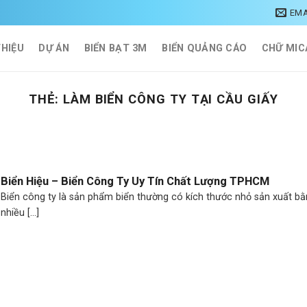
EMA
THIỆU
DỰ ÁN
BIỂN BẠT 3M
BIỂN QUẢNG CÁO
CHỮ MIC
THẺ:
LÀM BIỂN CÔNG TY TẠI CẦU GIẤY
Biển Hiệu – Biển Công Ty Uy Tín Chất Lượng TPHCM
Biển công ty là sản phẩm biển thường có kích thước nhỏ sản xuất b
nhiều [...]