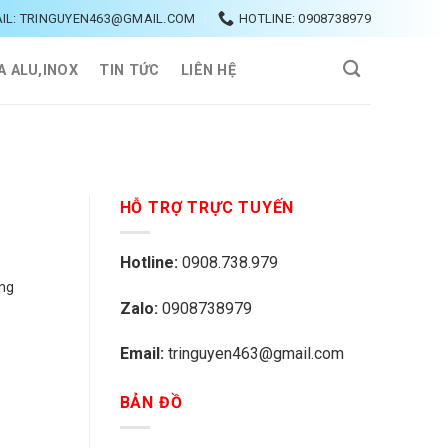
IL: TRINGUYEN463@GMAIL.COM
HOTLINE: 0908738979
A ALU,INOX
TIN TỨC
LIÊN HỆ
HỖ TRỢ TRỰC TUYẾN
Hotline:
0908.738.979
ằng
Zalo:
0908738979
Email:
tringuyen463@gmail.com
BẢN ĐỒ