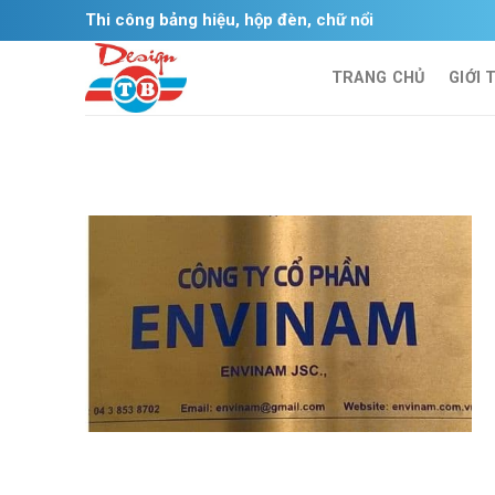
Skip
Thi công bảng hiệu, hộp đèn, chữ nổi
to
content
TRANG CHỦ
GIỚI 