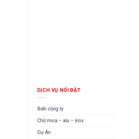
DỊCH VỤ NỔI BẬT
Biển công ty
Chữ mica – alu – inox
Dự Án