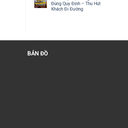
Đúng Quy Định – Thu Hút
Khách Đi Đường
BẢN ĐỒ