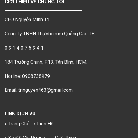
GIỚI THIỆU VỀ CHÚNG TÔI
CEO Nguyễn Minh Trí
Công Ty TNHH Thương mại Quảng Cáo TB
0 3 1 4 0 7 5 3 4 1
184 Trường Chinh, P.13, Tân Bình, HCM.
Hotline: 0908738979
Email: tringuyen463@gmail.com
LINK DỊCH VỤ
» Trang Chủ
» Liên Hệ
» Sơ Đồ Chỉ Đường
» Giới Thiệu