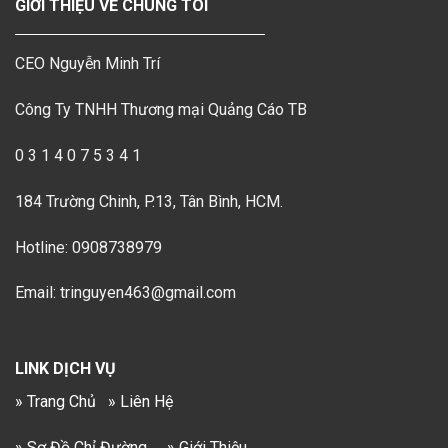
GIỚI THIỆU VỀ CHÚNG TÔI
CEO Nguyễn Minh Trí
Công Ty TNHH Thương mại Quảng Cáo TB
0 3 1 4 0 7 5 3 4 1
184 Trường Chinh, P.13, Tân Bình, HCM.
Hotline: 0908738979
Email: tringuyen463@gmail.com
LINK DỊCH VỤ
» Trang Chủ
» Liên Hệ
» Sơ Đồ Chỉ Đường
» Giới Thiệu