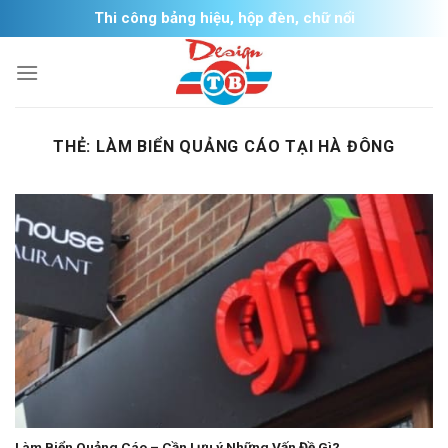
Skip
Thi công bảng hiệu, hộp đèn, chữ nổi
to
content
THẺ:
LÀM BIỂN QUẢNG CÁO TẠI HÀ ĐÔNG
Làm Biển Quảng Cáo – Cần Lưu ý Những Vấn Đề Gì?