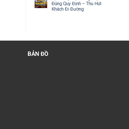
Đúng Quy Định – Thu Hút
Khách Đi Đường
BẢN ĐỒ