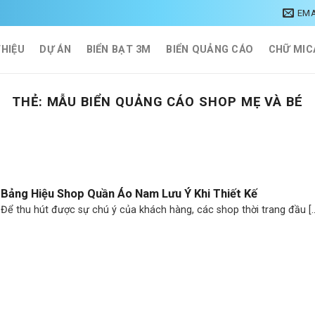
EMA
THIỆU
DỰ ÁN
BIỂN BẠT 3M
BIỂN QUẢNG CÁO
CHỮ MIC
THẺ:
MẪU BIỂN QUẢNG CÁO SHOP MẸ VÀ BÉ
Bảng Hiệu Shop Quần Áo Nam Lưu Ý Khi Thiết Kế
Để thu hút được sự chú ý của khách hàng, các shop thời trang đầu [..