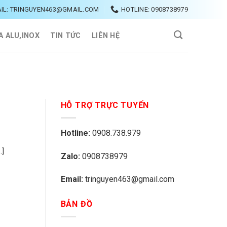
IL: TRINGUYEN463@GMAIL.COM
HOTLINE: 0908738979
A ALU,INOX
TIN TỨC
LIÊN HỆ
HỖ TRỢ TRỰC TUYẾN
Hotline:
0908.738.979
.]
Zalo:
0908738979
Email:
tringuyen463@gmail.com
BẢN ĐỒ