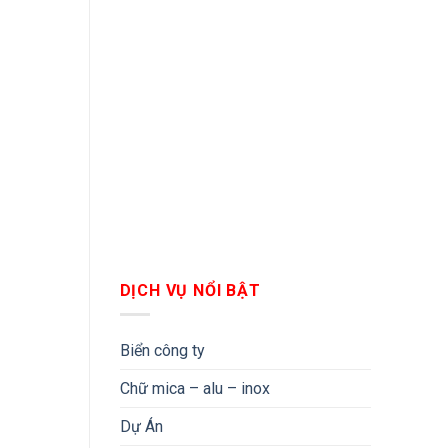
DỊCH VỤ NỔI BẬT
Biển công ty
Chữ mica – alu – inox
Dự Án