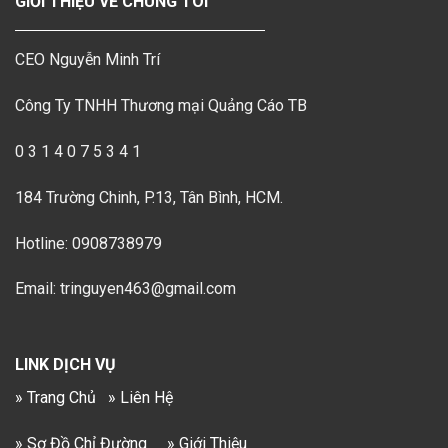
GIỚI THIỆU VỀ CHÚNG TÔI
CEO Nguyễn Minh Trí
Công Ty TNHH Thương mại Quảng Cáo TB
0 3 1 4 0 7 5 3 4 1
184 Trường Chinh, P.13, Tân Bình, HCM.
Hotline: 0908738979
Email: tringuyen463@gmail.com
LINK DỊCH VỤ
» Trang Chủ
» Liên Hệ
» Sơ Đồ Chỉ Đường
» Giới Thiệu