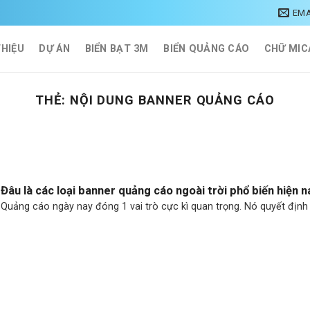
EMA
THIỆU
DỰ ÁN
BIỂN BẠT 3M
BIỂN QUẢNG CÁO
CHỮ MIC
THẺ:
NỘI DUNG BANNER QUẢNG CÁO
Đâu là các loại banner quảng cáo ngoài trời phổ biến hiện n
Quảng cáo ngày nay đóng 1 vai trò cực kì quan trọng. Nó quyết định [.