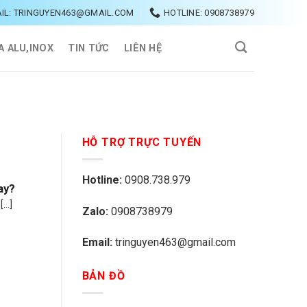
IL: TRINGUYEN463@GMAIL.COM
HOTLINE: 0908738979
A ALU,INOX
TIN TỨC
LIÊN HỆ
HỖ TRỢ TRỰC TUYẾN
Hotline:
0908.738.979
ay?
..]
Zalo:
0908738979
Email:
tringuyen463@gmail.com
BẢN ĐỒ