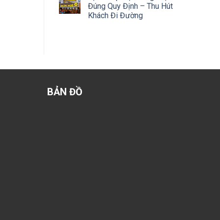
Đúng Quy Định – Thu Hút
Khách Đi Đường
BẢN ĐỒ