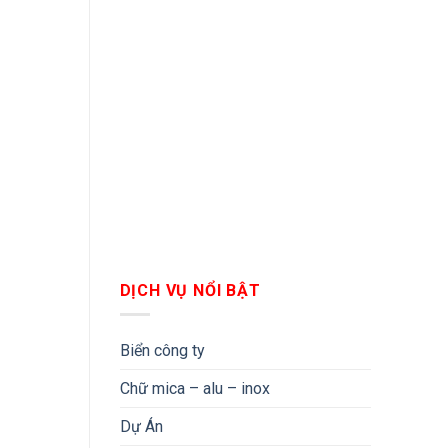
DỊCH VỤ NỔI BẬT
Biển công ty
Chữ mica – alu – inox
Dự Án