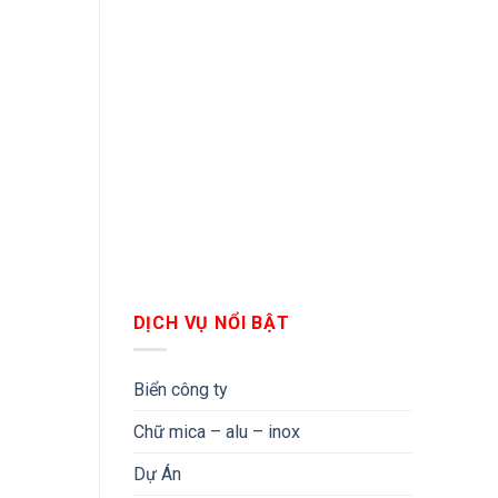
DỊCH VỤ NỔI BẬT
Biển công ty
Chữ mica – alu – inox
Dự Án