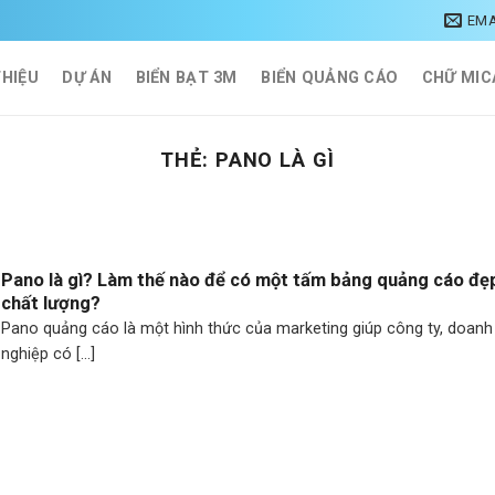
EMA
THIỆU
DỰ ÁN
BIỂN BẠT 3M
BIỂN QUẢNG CÁO
CHỮ MIC
THẺ:
PANO LÀ GÌ
Pano là gì? Làm thế nào để có một tấm bảng quảng cáo đẹ
chất lượng?
Pano quảng cáo là một hình thức của marketing giúp công ty, doanh
nghiệp có [...]