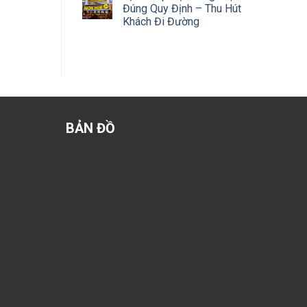
Đúng Quy Định – Thu Hút
Khách Đi Đường
BẢN ĐỒ