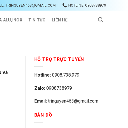
IL: TRINGUYEN463@GMAIL.COM
HOTLINE: 0908738979
A ALU,INOX
TIN TỨC
LIÊN HỆ
HỖ TRỢ TRỰC TUYẾN
p và
Hotline:
0908.738.979
Zalo:
0908738979
Email:
tringuyen463@gmail.com
BẢN ĐỒ