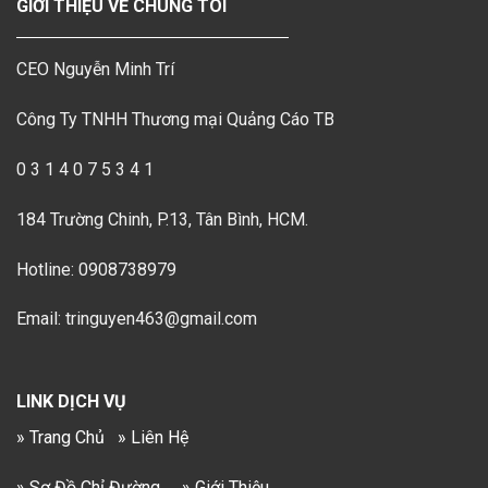
GIỚI THIỆU VỀ CHÚNG TÔI
CEO Nguyễn Minh Trí
Công Ty TNHH Thương mại Quảng Cáo TB
0 3 1 4 0 7 5 3 4 1
184 Trường Chinh, P.13, Tân Bình, HCM.
Hotline: 0908738979
Email: tringuyen463@gmail.com
LINK DỊCH VỤ
» Trang Chủ
» Liên Hệ
» Sơ Đồ Chỉ Đường
» Giới Thiệu