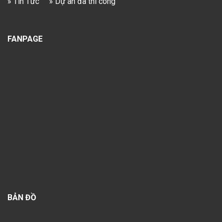
» Tin Tức
» Dự án đã thi công
FANPAGE
BẢN ĐỒ