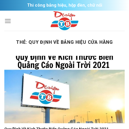
Skip
Thi công bảng hiệu, hộp đèn, chữ nổi
to
content
THẺ:
QUY ĐỊNH VỀ BẢNG HIỆU CỬA HÀNG
Quy Định Về Kích Thước Biển Quảng Cáo Ngoài Trời 2021