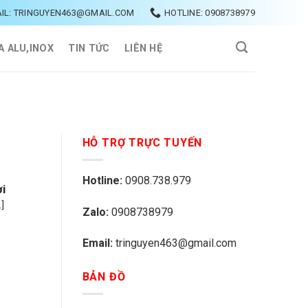
IL: TRINGUYEN463@GMAIL.COM
HOTLINE: 0908738979
A ALU,INOX
TIN TỨC
LIÊN HỆ
HỖ TRỢ TRỰC TUYẾN
Hotline:
0908.738.979
ời
]
Zalo:
0908738979
Email:
tringuyen463@gmail.com
BẢN ĐỒ