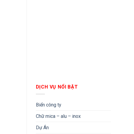
DỊCH VỤ NỔI BẬT
Biển công ty
Chữ mica – alu – inox
Dự Án