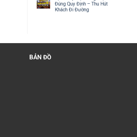
Đúng Quy Định – Thu Hút
Khách Đi Đường
BẢN ĐỒ