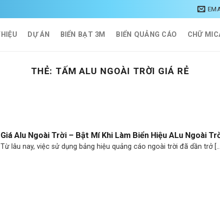
EMA
THIỆU
DỰ ÁN
BIỂN BẠT 3M
BIỂN QUẢNG CÁO
CHỮ MIC
THẺ:
TẤM ALU NGOÀI TRỜI GIÁ RẺ
Giá Alu Ngoài Trời – Bật Mí Khi Làm Biển Hiệu ALu Ngoài Tr
Từ lâu nay, việc sử dụng bảng hiệu quảng cáo ngoài trời đã dần trở [...