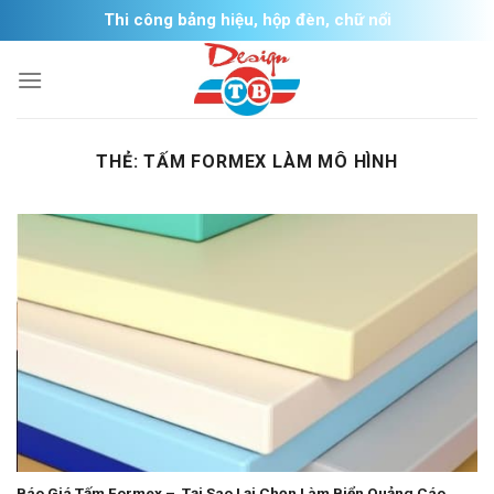
Skip
Thi công bảng hiệu, hộp đèn, chữ nổi
to
content
THẺ:
TẤM FORMEX LÀM MÔ HÌNH
Báo Giá Tấm Formex – Tại Sao Lại Chọn Làm Biển Quảng Cáo