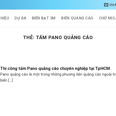
EMA
THIỆU
DỰ ÁN
BIỂN BẠT 3M
BIỂN QUẢNG CÁO
CHỮ MIC
THẺ:
TẤM PANO QUẢNG CÁO
Thi công tấm Pano quảng cáo chuyên nghiệp tại TpHCM
Pano quảng cáo là một trong những phương tiện quảng cáo ngoài tr
biến [...]