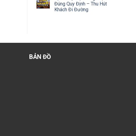
Đúng Quy Định – Thu Hút
Khách Đi Đường
BẢN ĐỒ