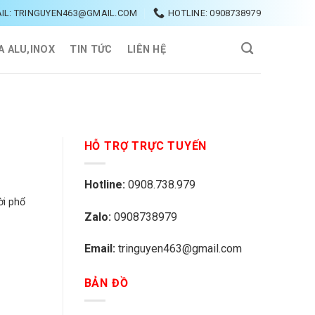
IL: TRINGUYEN463@GMAIL.COM
HOTLINE: 0908738979
A ALU,INOX
TIN TỨC
LIÊN HỆ
HỖ TRỢ TRỰC TUYẾN
Hotline:
0908.738.979
ời phổ
Zalo:
0908738979
Email:
tringuyen463@gmail.com
BẢN ĐỒ