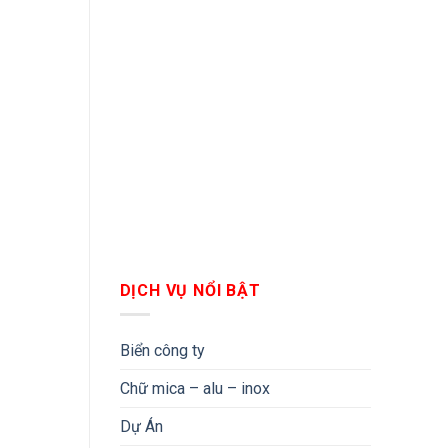
DỊCH VỤ NỔI BẬT
Biển công ty
Chữ mica – alu – inox
Dự Án