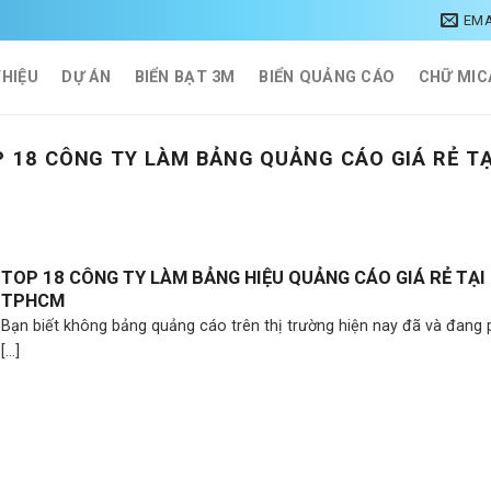
EMA
THIỆU
DỰ ÁN
BIỂN BẠT 3M
BIỂN QUẢNG CÁO
CHỮ MIC
 18 CÔNG TY LÀM BẢNG QUẢNG CÁO GIÁ RẺ T
TOP 18 CÔNG TY LÀM BẢNG HIỆU QUẢNG CÁO GIÁ RẺ TẠI
TPHCM
Bạn biết không bảng quảng cáo trên thị trường hiện nay đã và đang 
[...]