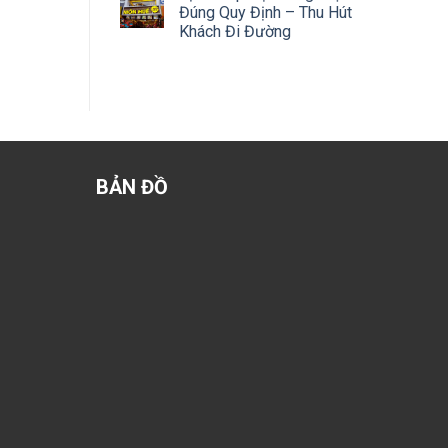
Đúng Quy Định – Thu Hút
Khách Đi Đường
BẢN ĐỒ