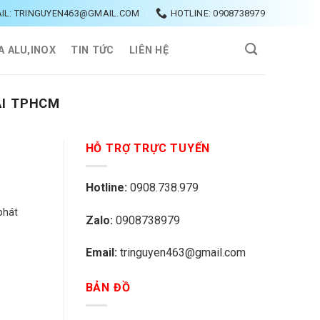
IL: TRINGUYEN463@GMAIL.COM
HOTLINE: 0908738979
A ALU,INOX
TIN TỨC
LIÊN HỆ
ẠI TPHCM
HỖ TRỢ TRỰC TUYẾN
Hotline:
0908.738.979
phát
Zalo:
0908738979
Email:
tringuyen463@gmail.com
BẢN ĐỒ