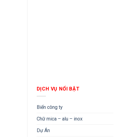
DỊCH VỤ NỔI BẬT
Biển công ty
Chữ mica – alu – inox
Dự Án