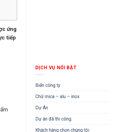
ược ứng
ực tiếp
DỊCH VỤ NỔI BẬT
Biển công ty
Chữ mica – alu – inox
Dự Án
 tấm
Dự án đã thi công
Khách hàng chọn chúng tôi