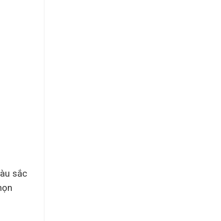
màu sắc
họn