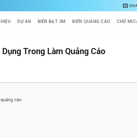
EMA
THIỆU
DỰ ÁN
BIỂN BẠT 3M
BIỂN QUẢNG CÁO
CHỮ MIC
g Dụng Trong Làm Quảng Cáo
n quảng cáo