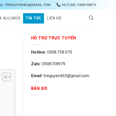
IL: TRINGUYEN463@GMAIL.COM
HOTLINE: 0908738979
A ALU,INOX
TIN TỨC
LIÊN HỆ
HỖ TRỢ TRỰC TUYẾN
Hotline:
0908.738.979
Zalo:
0908738979
Email:
tringuyen463@gmail.com
BẢN ĐỒ