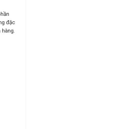
phần
ang đặc
h hàng.