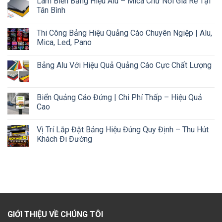
Làm Biển Bảng Hiệu Alu – Mica Chữ Nổi Giá Rẻ Tại
Tân Bình
Thi Công Bảng Hiệu Quảng Cáo Chuyên Ngiệp | Alu,
Mica, Led, Pano
Bảng Alu Với Hiệu Quả Quảng Cáo Cực Chất Lượng
Biển Quảng Cáo Đứng | Chi Phí Thấp – Hiệu Quả
Cao
Vị Trí Lắp Đặt Bảng Hiệu Đúng Quy Định – Thu Hút
Khách Đi Đường
GIỚI THIỆU VỀ CHÚNG TÔI