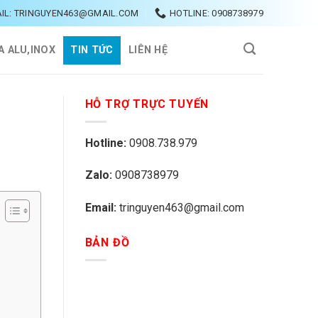
IL: TRINGUYEN463@GMAIL.COM
HOTLINE: 0908738979
A ALU,INOX
TIN TỨC
LIÊN HỆ
HỖ TRỢ TRỰC TUYẾN
Hotline:
0908.738.979
Zalo:
0908738979
Email:
tringuyen463@gmail.com
BẢN ĐỒ