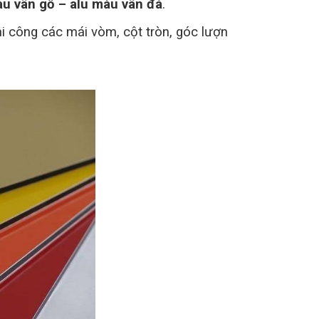
àu vân gỗ – alu màu vân đá
.
i công các mái vòm, cột tròn, góc lượn