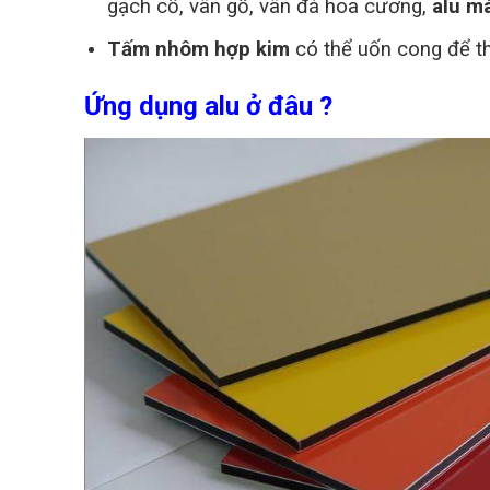
gạch cổ, vân gỗ, vân đá hoa cương,
alu m
Tấm nhôm hợp kim
có thể uốn cong để th
Ứng dụng alu ở đâu ?