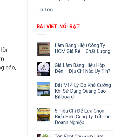
Tin Tức
BÀI VIẾT NỔI BẬT
Làm Bảng Hiệu Công Ty
lõi
HCM Giá Rẻ – Chất Lượng
ôm
Giá Làm Bảng Hiệu Hộp
ng cáo,
Đèn – Địa Chỉ Nào Uy Tín?
Bật Mí 4 Lý Do Khó Cưỡng
Khi Sử Dụng Quảng Cáo
Billboard
5 Tiêu Chí Để Lựa Chọn
Biển Hiệu Công Ty Tốt Cho
Doanh Nghiệp
Top Font Chữ Đẹp Làm