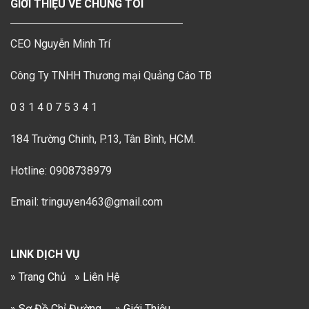
GIỚI THIỆU VỀ CHÚNG TÔI
CEO Nguyễn Minh Trí
Công Ty TNHH Thương mại Quảng Cáo TB
0 3 1 4 0 7 5 3 4 1
184 Trường Chinh, P.13, Tân Bình, HCM.
Hotline: 0908738979
Email: tringuyen463@gmail.com
LINK DỊCH VỤ
» Trang Chủ
» Liên Hệ
» Sơ Đồ Chỉ Đường
» Giới Thiệu