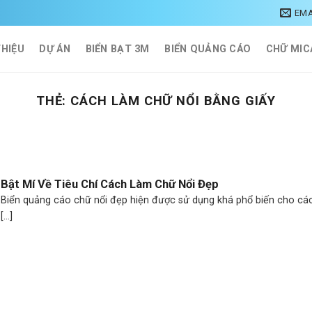
EMA
THIỆU
DỰ ÁN
BIỂN BẠT 3M
BIỂN QUẢNG CÁO
CHỮ MIC
THẺ:
CÁCH LÀM CHỮ NỔI BẰNG GIẤY
Bật Mí Về Tiêu Chí Cách Làm Chữ Nổi Đẹp
Biển quảng cáo chữ nổi đẹp hiện được sử dụng khá phổ biến cho cá
[...]