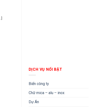
.]
DỊCH VỤ NỔI BẬT
Biển công ty
Chữ mica – alu – inox
Dự Án