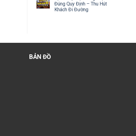
Đúng Quy Định – Thu Hút
Khách Đi Đường
BẢN ĐỒ