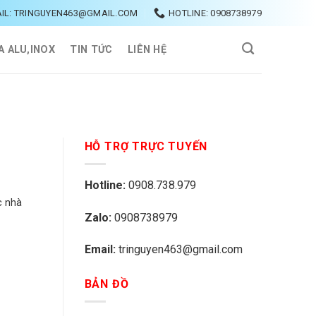
IL: TRINGUYEN463@GMAIL.COM
HOTLINE: 0908738979
A ALU,INOX
TIN TỨC
LIÊN HỆ
HỖ TRỢ TRỰC TUYẾN
Hotline:
0908.738.979
c nhà
Zalo:
0908738979
Email:
tringuyen463@gmail.com
BẢN ĐỒ