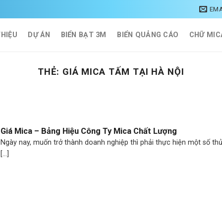
EMA
THIỆU
DỰ ÁN
BIỂN BẠT 3M
BIỂN QUẢNG CÁO
CHỮ MIC
THẺ:
GIÁ MICA TẤM TẠI HÀ NỘI
Giá Mica – Bảng Hiệu Công Ty Mica Chất Lượng
Ngày nay, muốn trở thành doanh nghiệp thì phải thực hiện một số thủ
[...]