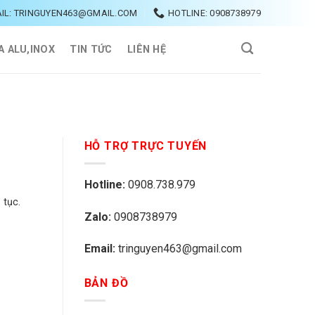
IL: TRINGUYEN463@GMAIL.COM
HOTLINE: 0908738979
A ALU,INOX
TIN TỨC
LIÊN HỆ
HỖ TRỢ TRỰC TUYẾN
Hotline:
0908.738.979
 tục.
Zalo:
0908738979
Email:
tringuyen463@gmail.com
BẢN ĐỒ