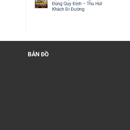
Đúng Quy Định – Thu Hút
Khách Đi Đường
BẢN ĐỒ