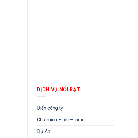
DỊCH VỤ NỔI BẬT
Biển công ty
Chữ mica – alu – inox
Dự Án