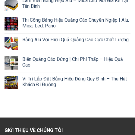
Làm Biển Bảng Hiệu Alu – Mica Chữ Nổi Giá Rẻ Tại
Tân Bình
Thi Công Bảng Hiệu Quảng Cáo Chuyên Ngiệp | Alu,
Mica, Led, Pano
Bảng Alu Với Hiệu Quả Quảng Cáo Cực Chất Lượng
Biển Quảng Cáo Đứng | Chi Phí Thấp – Hiệu Quả
Cao
Vị Trí Lắp Đặt Bảng Hiệu Đúng Quy Định – Thu Hút
Khách Đi Đường
GIỚI THIỆU VỀ CHÚNG TÔI