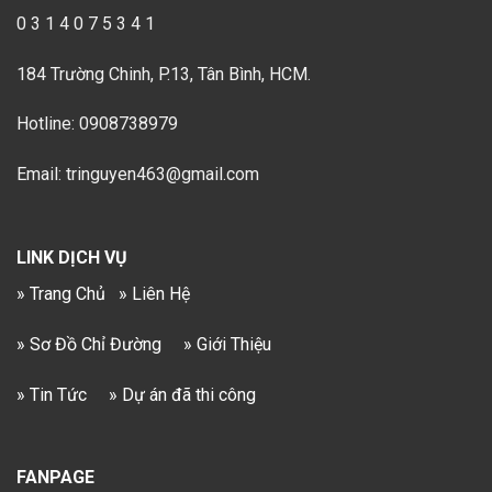
0 3 1 4 0 7 5 3 4 1
184 Trường Chinh, P.13, Tân Bình, HCM.
Hotline: 0908738979
Email: tringuyen463@gmail.com
LINK DỊCH VỤ
» Trang Chủ
» Liên Hệ
» Sơ Đồ Chỉ Đường
» Giới Thiệu
» Tin Tức
» Dự án đã thi công
FANPAGE