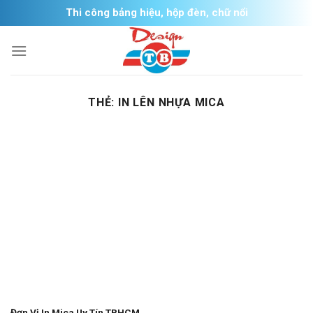
Skip
Thi công bảng hiệu, hộp đèn, chữ nổi
to
content
THẺ:
IN LÊN NHỰA MICA
Đơn Vị In Mica Uy Tín TPHCM