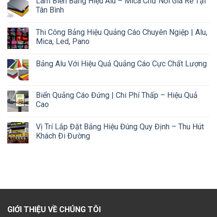
Làm Biển Bảng Hiệu Alu – Mica Chữ Nổi Giá Rẻ Tại
Tân Bình
Thi Công Bảng Hiệu Quảng Cáo Chuyên Ngiệp | Alu,
Mica, Led, Pano
Bảng Alu Với Hiệu Quả Quảng Cáo Cực Chất Lượng
Biển Quảng Cáo Đứng | Chi Phí Thấp – Hiệu Quả
Cao
Vị Trí Lắp Đặt Bảng Hiệu Đúng Quy Định – Thu Hút
Khách Đi Đường
GIỚI THIỆU VỀ CHÚNG TÔI