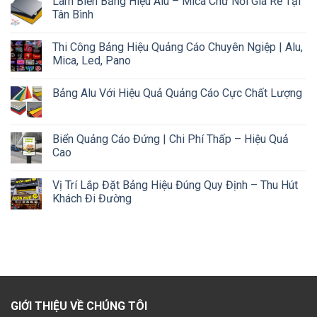
Làm Biển Bảng Hiệu Alu – Mica Chữ Nổi Giá Rẻ Tại
Tân Bình
Thi Công Bảng Hiệu Quảng Cáo Chuyên Ngiệp | Alu,
Mica, Led, Pano
Bảng Alu Với Hiệu Quả Quảng Cáo Cực Chất Lượng
Biển Quảng Cáo Đứng | Chi Phí Thấp – Hiệu Quả
Cao
Vị Trí Lắp Đặt Bảng Hiệu Đúng Quy Định – Thu Hút
Khách Đi Đường
GIỚI THIỆU VỀ CHÚNG TÔI