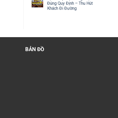
Đúng Quy Định – Thu Hút
Khách Đi Đường
BẢN ĐỒ