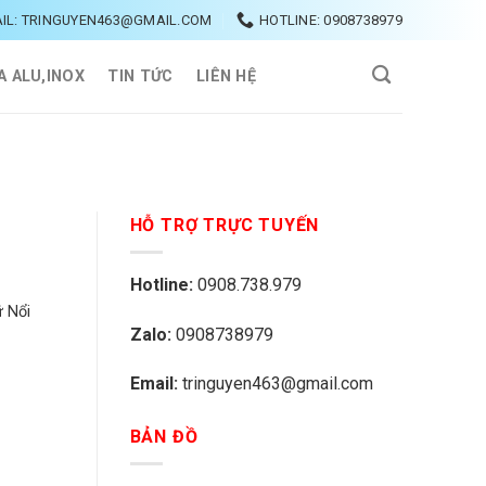
IL: TRINGUYEN463@GMAIL.COM
HOTLINE: 0908738979
A ALU,INOX
TIN TỨC
LIÊN HỆ
HỖ TRỢ TRỰC TUYẾN
Hotline:
0908.738.979
 Nổi
Zalo:
0908738979
Email:
tringuyen463@gmail.com
BẢN ĐỒ