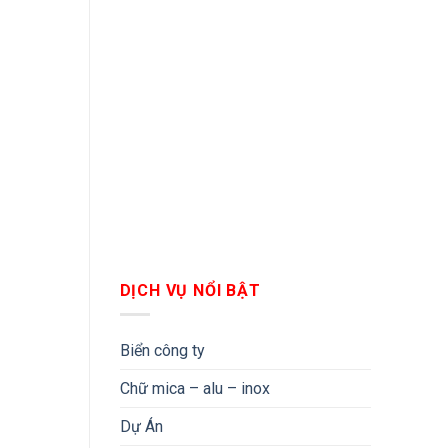
DỊCH VỤ NỔI BẬT
Biển công ty
Chữ mica – alu – inox
Dự Án