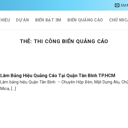
EMA
THIỆU
DỰ ÁN
BIỂN BẠT 3M
BIỂN QUẢNG CÁO
CHỮ MIC
THẺ:
THI CÔNG BIỂN QUẢNG CÁO
Làm Bảng Hiệu Quảng Cáo Tại Quận Tân Bình TP.HCM
Làm bảng hiệu Quận Tân Bình – Chuyên Hộp Đèn, Mặt Dựng Alu, Chữ
Mica, [...]