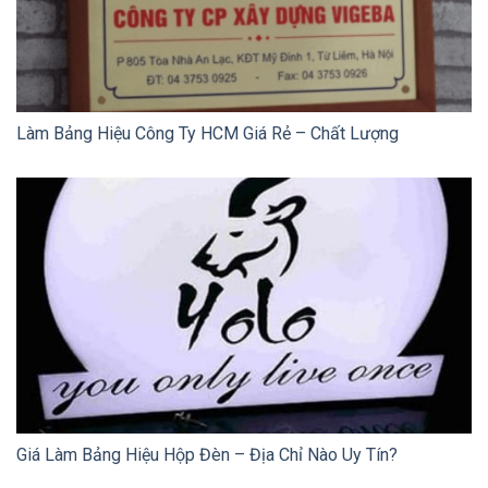
Làm Bảng Hiệu Công Ty HCM Giá Rẻ – Chất Lượng
Giá Làm Bảng Hiệu Hộp Đèn – Địa Chỉ Nào Uy Tín?