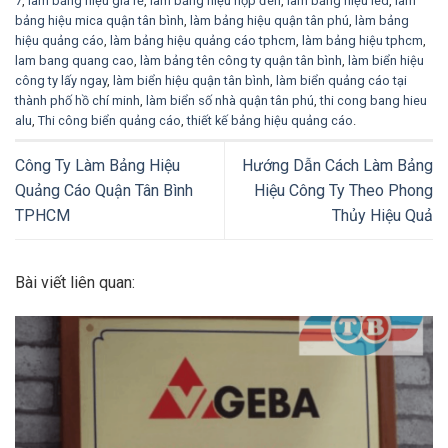
7
,
làm bảng hiệu giá rẻ
,
làm bảng hiệu hộp đèn
,
làm bảng hiệu led
,
làm
bảng hiệu mica quận tân bình
,
làm bảng hiệu quận tân phú
,
làm bảng
hiệu quảng cáo
,
làm bảng hiệu quảng cáo tphcm
,
làm bảng hiệu tphcm
,
lam bang quang cao
,
làm bảng tên công ty quận tân bình
,
làm biển hiệu
công ty lấy ngay
,
làm biển hiệu quận tân bình
,
làm biển quảng cáo tại
thành phố hồ chí minh
,
làm biển số nhà quận tân phú
,
thi cong bang hieu
alu
,
Thi công biển quảng cáo
,
thiết kế bảng hiệu quảng cáo
.
Công Ty Làm Bảng Hiệu
Hướng Dẫn Cách Làm Bảng
Quảng Cáo Quận Tân Bình
Hiệu Công Ty Theo Phong
TPHCM
Thủy Hiệu Quả
Bài viết liên quan: