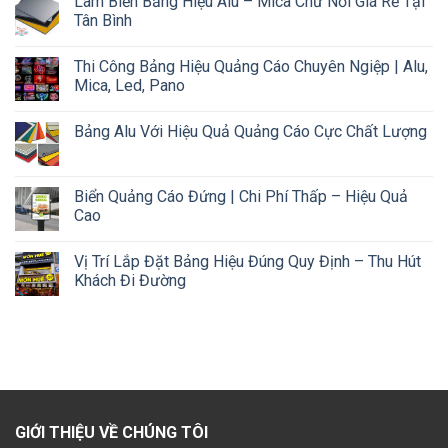
Làm Biển Bảng Hiệu Alu – Mica Chữ Nổi Giá Rẻ Tại
Tân Bình
Thi Công Bảng Hiệu Quảng Cáo Chuyên Ngiệp | Alu,
Mica, Led, Pano
Bảng Alu Với Hiệu Quả Quảng Cáo Cực Chất Lượng
Biển Quảng Cáo Đứng | Chi Phí Thấp – Hiệu Quả
Cao
Vị Trí Lắp Đặt Bảng Hiệu Đúng Quy Định – Thu Hút
Khách Đi Đường
GIỚI THIỆU VỀ CHÚNG TÔI