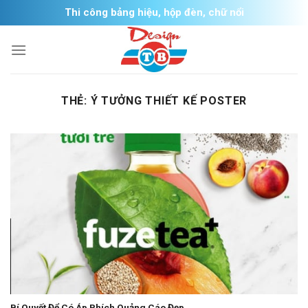
Skip
Thi công bảng hiệu, hộp đèn, chữ nổi
to
content
THẺ:
Ý TƯỞNG THIẾT KẾ POSTER
Bí Quyết Để Có Áp Phích Quảng Cáo Đẹp